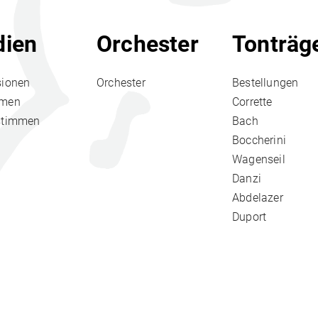
ien
Orchester
Tonträg
sionen
Orchester
Bestellungen
hmen
Corrette
stimmen
Bach
Boccherini
Wagenseil
Danzi
Abdelazer
Duport