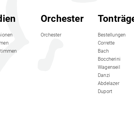
ien
Orchester
Tonträg
sionen
Orchester
Bestellungen
hmen
Corrette
stimmen
Bach
Boccherini
Wagenseil
Danzi
Abdelazer
Duport