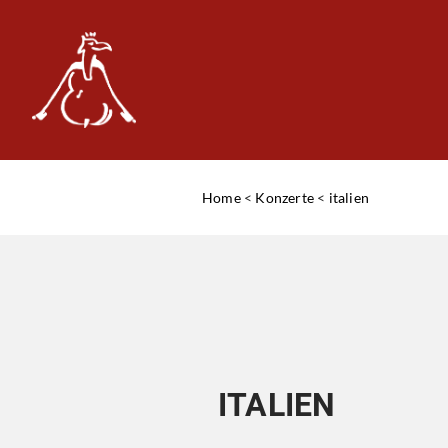
Home
<
Konzerte
<
italien
ITALIEN