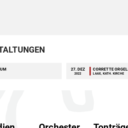
TALTUNGEN
IUM
27. DEZ
CORRETTE ORGE
2022
LAAX, KATH. KIRCHE
ien
Orchester
Tonträg