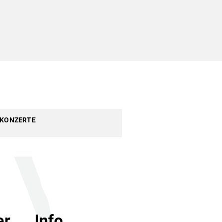
LKONZERTE
er
Info