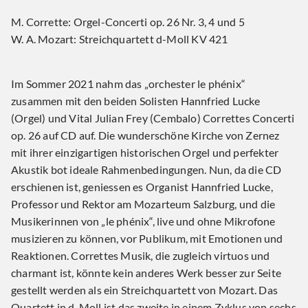
M. Corrette: Orgel-Concerti op. 26 Nr. 3, 4 und 5
W. A. Mozart: Streichquartett d-Moll KV 421
Im Sommer 2021 nahm das „orchester le phénix“
zusammen mit den beiden Solisten Hannfried Lucke
(Orgel) und Vital Julian Frey (Cembalo) Correttes Concerti
op. 26 auf CD auf. Die wunderschöne Kirche von Zernez
mit ihrer einzigartigen historischen Orgel und perfekter
Akustik bot ideale Rahmenbedingungen. Nun, da die CD
erschienen ist, geniessen es Organist Hannfried Lucke,
Professor und Rektor am Mozarteum Salzburg, und die
Musikerinnen von „le phénix“, live und ohne Mikrofone
musizieren zu können, vor Publikum, mit Emotionen und
Reaktionen. Correttes Musik, die zugleich virtuos und
charmant ist, könnte kein anderes Werk besser zur Seite
gestellt werden als ein Streichquartett von Mozart. Das
Quartett in d-Moll ist das zweite in einem Zyklus von sechs