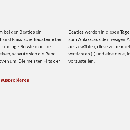
m bei den Beatles ein
hre alt. Dies nehmen wir
 sind klassische Bausteine bei
uswahl aller Songs 14 Lieder
Grundlage. So wie manche
iten, auf den Gesang zu
isen, schaute sich die Band
strumentale Sextett-Version
oven um. Die meisten Hits der
vorzustellen.
 ausprobieren