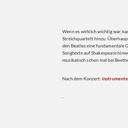
Wenn es wirklich wichtig war, ka
Beatles werden in diesen Tagen 50 Ja
Streichquartett hinzu. Überhaupt
zum Anlass, aus der riesigen A
den Beatles eine fundamentale 
auszuwählen, diese zu bearbe
Songtexte auf Shakespeare hinwe
verzichten (!) und eine neue, in
musikalisch schon mal bei Beeth
Nach dem Konzert:
Instrumente
.