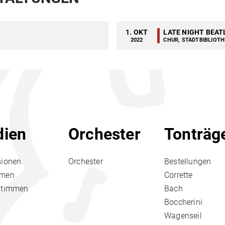
1. OKT
LATE NIGHT BEAT
2022
CHUR, STADTBIBLIOTH
ien
Orchester
Tonträg
sionen
Orchester
Bestellungen
hmen
Corrette
stimmen
Bach
Boccherini
Wagenseil