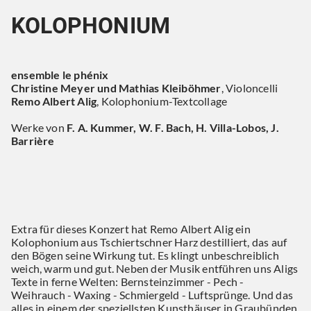
KOLOPHONIUM
ensemble le phénix
Christine Meyer und Mathias Kleiböhmer
, Violoncelli
Remo Albert Alig
, Kolophonium-Textcollage
Werke von
F. A. Kummer, W. F. Bach, H. Villa-Lobos, J.
Barrière
Extra für dieses Konzert hat Remo Albert Alig ein
Kolophonium aus Tschiertschner Harz destilliert, das auf
den Bögen seine Wirkung tut. Es klingt unbeschreiblich
weich, warm und gut. Neben der Musik entführen uns Aligs
Texte in ferne Welten: Bernsteinzimmer - Pech -
Weihrauch - Waxing - Schmiergeld - Luftsprünge. Und das
alles in einem der speziellsten Kunsthäuser in Graubünden.