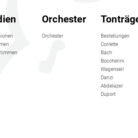
ien
Orchester
Tonträg
sionen
Orchester
Bestellungen
hmen
Corrette
stimmen
Bach
Boccherini
Wagenseil
Danzi
Abdelazer
Duport