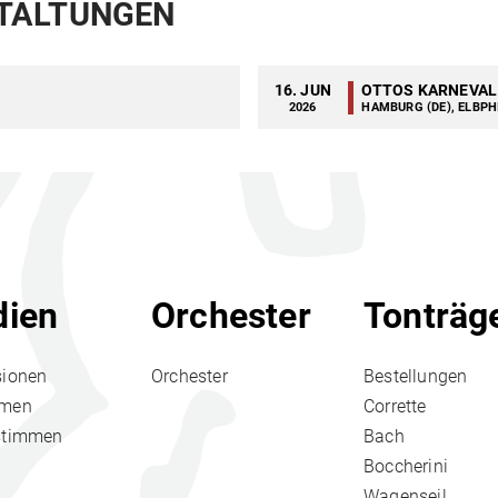
TALTUNGEN
16. JUN
OTTOS KARNEVAL 
2026
HAMBURG (DE), ELBP
ien
Orchester
Tonträg
sionen
Orchester
Bestellungen
hmen
Corrette
stimmen
Bach
Boccherini
Wagenseil