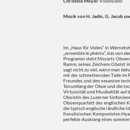
Christine Meyer
Violoncello
Musik von H. Jadin, G. Jacob u
Im „Haus für Vieles“ in Wernet
„ensemble le phénix“, das von d
Programm steht Mozarts Oboenqu
Ramm, seines Zeichens Oboist in
sagt nicht zu viel, wenn man be
mit der schmetternden Tiefe im Fo
Freundes und den neuesten tech
Tonumfang der Oboe und die tech
Virtuosität und Musikalität au
Oboistin des Luzerner Sinfonieor
Oboenquartett des englischen Ko
die typisch englische ländliche 
französischen Komponisten Hyac
perfekte Ausklang eines somme