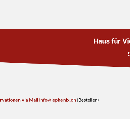
Haus für V
servationen via Mail info@lephenix.ch
(
Bestellen
)