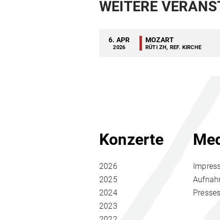
WEITERE VERANS
6. APR
MOZART
2026
RÜTI ZH, REF. KIRCHE
Konzerte
Med
2026
Impres
2025
Aufna
2024
Presse
2023
2022