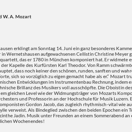
nd W. A. Mozart
shausen erklingt am Sonntag 14. Juni ein ganz besonderes Kam
er in Wernetshausen aufgewachsenen Cellistin Christine Meyer
artett, das er 1780 in München komponiert hat. Er widmete e
 der Kapelle des Kurfürsten Karl Theodor. Von Ramm schwärmt
hauptet, dass noch keiner den schönen, runden, sanften und wah
rte, sich so vorzüglich zu eigen gemacht habe als er.“ Mozart tru
nischen Entwicklungen im Instrumentenbau Rechnung, indem er
nische Brillanz des Musikers voll ausschöpfte. Die Oboistin d
f dem gleichen Level wie der Widmungsträger von Mozarts Kompos
chesters und Professorin an der Hochschule für Musik Luzern. E
mponisten Gordon Jacob, das zugleich rhythmisch-vital wie auch
Idylle verweist. Als Bindeglied zwischen den beiden Epochen ein
inthe Jadin. Musik unter Freunden an einem Sommerabend an 
rlichen Wochenendes!